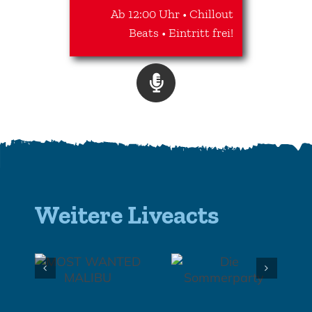
Ab 12:00 Uhr • Chillout
Beats • Eintritt frei!
Weitere Liveacts
TED
Die
Clown Ichmael
U
Sommerparty