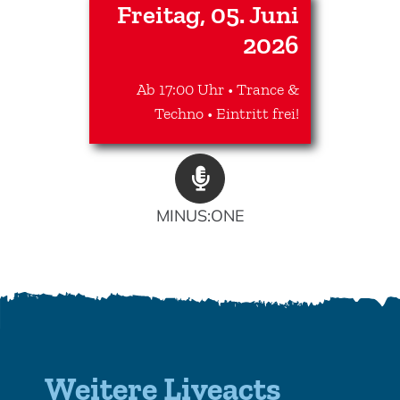
Freitag, 05. Juni
2026
Ab 17:00 Uhr • Trance &
Techno • Eintritt frei!
MINUS:ONE
Weitere Liveacts